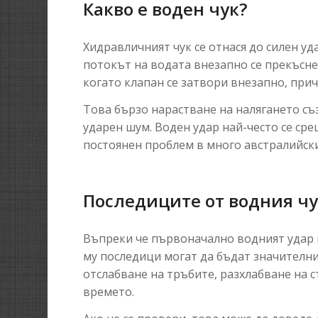
Какво е воден чук?
Хидравличният чук се отнася до силен уд
потокът на водата внезапно се прекъсне
когато клапан се затвори внезапно, прич
Това бързо нарастване на налягането съ
ударен шум. Воден удар най-често се сре
постоянен проблем в много австралийск
Последиците от водния ч
Въпреки че първоначално водният удар 
му последици могат да бъдат значителни
отслабване на тръбите, разхлабване на с
времето.