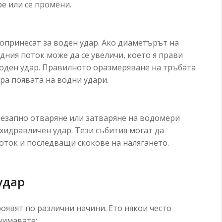
ре или се промени.
опринесат за воден удар. Ако диаметърът на
дния поток може да се увеличи, което я прави
воден удар. Правилното оразмеряване на тръбата
ра появата на водни удари.
незапно отваряне или затваряне на водомери
 хидравличен удар. Тези събития могат да
оток и последващи скокове на налягането.
удар
оявят по различни начини. Ето някои често
нимавате: