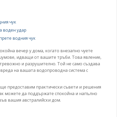
дния чук
а воден удар
прете водния чук
покойна вечер у дома, когато внезапно чуете
шумове, идващи от вашите тръби. Това явление,
 тревожно и разрушително. Той не само създава
овреда на вашата водопроводна система с
и ще предоставим практически съвети и решения
 как можете да поддържате спокойна и напълно
ъв вашия австралийски дом.