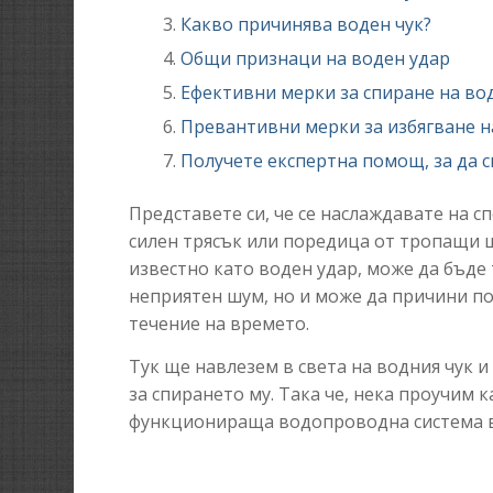
Какво причинява воден чук?
Общи признаци на воден удар
Ефективни мерки за спиране на во
Превантивни мерки за избягване н
Получете експертна помощ, за да с
Представете си, че се наслаждавате на с
силен трясък или поредица от тропащи 
известно като воден удар, може да бъде
неприятен шум, но и може да причини п
течение на времето.
Тук ще навлезем в света на водния чук 
за спирането му. Така че, нека проучим
функционираща водопроводна система в