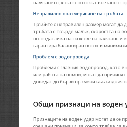
налягането, когато потокът внезапно сп
Неправилно оразмеряване на тръбата
Тръбите с неправилен размер могат да д
тръбата е твърде малък, скоростта на во
по-податлива на скокове на налягане и 
гарантира балансиран поток и минимизи
Проблем с водопровода
Проблеми с главния водопровод, като в
или работа на помпи, могат да причинят
доведат до бързи промени във водния п
Общи признаци на воден 
Признаците на воден удар могат да се пр
срещани признаци, за които трябва да в