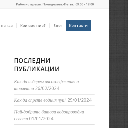
Работно време: Понеделник-Петък, 09:00 - 18:00.
на газ
Кои сме ние?
Блог
Контакти
ПОСЛЕДНИ
ПУБЛИКАЦИИ
Как да изберем високоефективна
тоалетна
26/02/2024
Как да спрете водния чук?
29/01/2024
Най-добрите битови водопроводни
съвети
01/01/2024