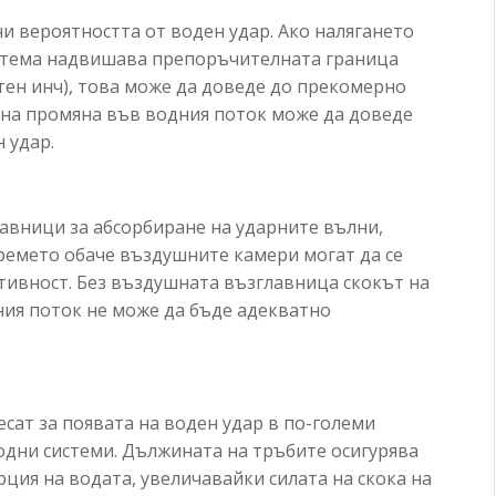
и вероятността от воден удар. Ако налягането
стема надвишава препоръчителната граница
атен инч), това може да доведе до прекомерно
пна промяна във водния поток може да доведе
 удар.
авници за абсорбиране на ударните вълни,
времето обаче въздушните камери могат да се
ктивност. Без въздушната възглавница скокът на
ния поток не може да бъде адекватно
ат за появата на воден удар в по-големи
одни системи. Дължината на тръбите осигурява
ция на водата, увеличавайки силата на скока на