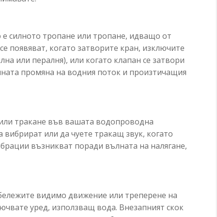
 е силното тропане или тропане, идващо от
е появяват, когато затворите кран, изключите
лна или пералня), или когато клапан се затвори
пната промяна на водния поток и произтичащия
 или тракане във вашата водопроводна
а вибрират или да чуете тракащ звук, когато
ибрации възникват поради вълната на налягане,
забележите видимо движение или треперене на
лючвате уред, използващ вода. Внезапният скок