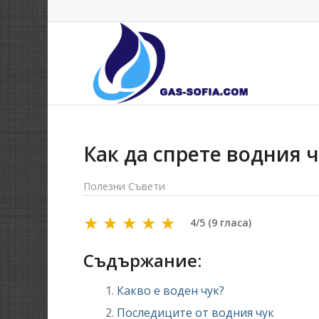
Как да спрете водния ч
Полезни Съвети
★
★
★
★
★
4/5 (9 гласа)
Съдържание:
Какво е воден чук?
Последиците от водния чук