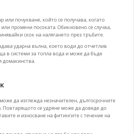
ар или почукване, който се получава, когато
 или промени посоката. Обикновено се случва,
инявайки скок на налягането през тръбите.
здава ударна вълна, което води до отчетлив
ща в системи за топла вода и може да бъде
и домакинства.
ук
може да изглежда незначителен, дългосрочните
. Повтарящото се удряне може да доведе до
тавите и износване на фитингите с течение на