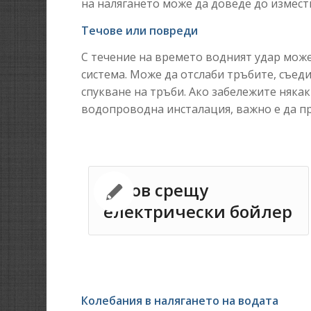
на налягането може да доведе до измест
Течове или повреди
С течение на времето водният удар мож
система. Може да отслаби тръбите, съед
спукване на тръби. Ако забележите няка
водопроводна инсталация, важно е да пр
Газов срещу
електрически бойлер
Колебания в налягането на водата