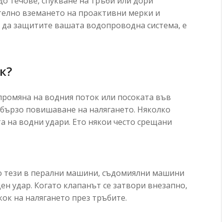
до течове, спукване на тръби или дори
телно вземането на проактивни мерки и
за да защитите вашата водопроводна система, е
к?
промяна на водния поток или посоката във
 бързо повишаване на налягането. Няколко
а на водни удари. Ето някои често срещани
то тези в перални машини, съдомиялни машини
ен удар. Когато клапанът се затвори внезапно,
кок на налягането през тръбите.