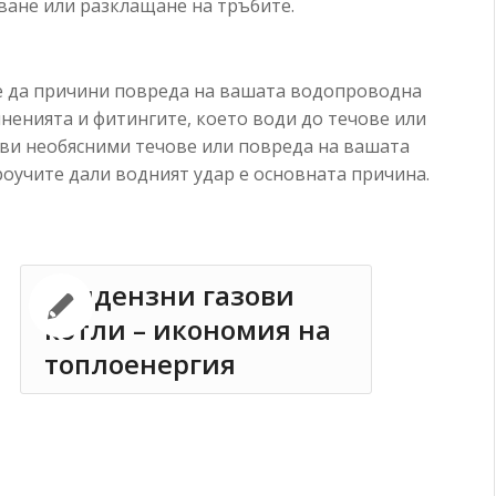
ване или разклащане на тръбите.
е да причини повреда на вашата водопроводна
иненията и фитингите, което води до течове или
кви необясними течове или повреда на вашата
оучите дали водният удар е основната причина.
Кондензни газови
котли – икономия на
топлоенергия