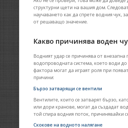
Ако не се провери, това може да доведе 
структурни щети на вашия дом. Следова
научаването как да спрете водния чук, 
от решаващо значение.
Какво причинява воден чу
Водният удар се причинява от внезапна 
водопроводната система, което води до
фактора могат да играят роля при появат
причини:
Бързо затварящи се вентили
Вентилите, които се затварят бързо, ка
или дори кранове, могат да създадат вод
той спира водния поток, причинявайки с
Скокове на водното налягане