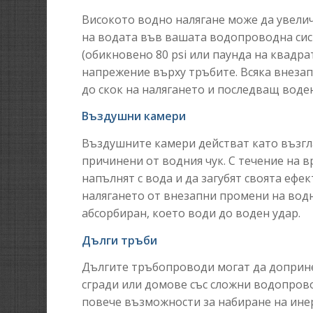
Високото водно налягане може да увелич
на водата във вашата водопроводна си
(обикновено 80 psi или паунда на квадр
напрежение върху тръбите. Всяка внеза
до скок на налягането и последващ воден
Въздушни камери
Въздушните камери действат като възгл
причинени от водния чук. С течение на 
напълнят с вода и да загубят своята ефе
налягането от внезапни промени на вод
абсорбиран, което води до воден удар.
Дълги тръби
Дългите тръбопроводи могат да допринес
сгради или домове със сложни водопров
повече възможности за набиране на инер