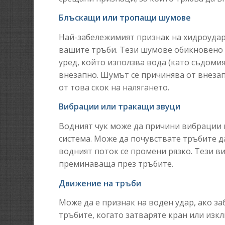
Блъскащи или тропащи шумове
Най-забележимият признак на хидроудар
вашите тръби. Тези шумове обикновено с
уред, който използва вода (като съдомия
внезапно. Шумът се причинява от внеза
от това скок на налягането.
Вибрации или тракащи звуци
Водният чук може да причини вибрации
система. Може да почувствате тръбите д
водният поток се промени рязко. Тези в
преминаваща през тръбите.
Движение на тръби
Може да е признак на воден удар, ако 
тръбите, когато затваряте кран или изк